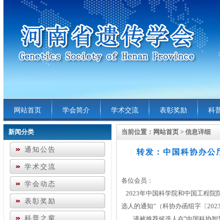
网站首页
学会简介
学术交流
表彰奖励
科
新闻分类
当前位置：
网站首页
> 信息详细
通知公告
转发：中国科协办公
学术交流
各位会员：
学会动态
2023
年中国科学院和中国工程院
表彰奖励
选人的通知”（
科协办函组字
〔
20
2
科普之窗
请被
推荐
候选人
在
“中国科协
智