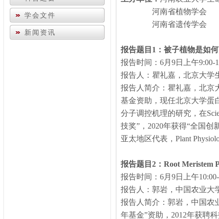
河南省植物学会
学会文件
河南省遗传学会
新闻资讯
报告题目
1
：被子植物是如何
报告时间：
6
月
9
日上午
9:00-
报告人：瞿礼嘉，北京大学
报告人简介：瞿礼嘉，北京
基金资助，现任北京大学蛋
分子调控机理的研究，在
Sci
技奖”，
2020
年获得“全国创
亚太地区代表，
Plant Physiol
报告题目
2
：
Root Meristem Pr
报告时间：
6
月
9
日上午
10:00
报告人：郭岩，中国农业大
报告人简介：郭岩，中国农
年基金”资助，
2012
年获聘科