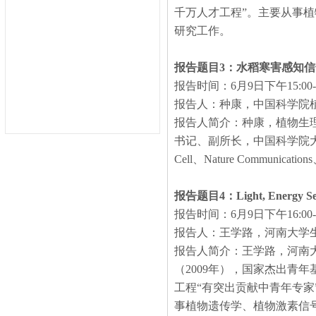
千万人才工程”。主要从事
研究工作。
报告题目
3
：水稻寒害感知信
报告时间：
6
月
9
日下午
15:00
报告人：种康，中国科学院
报告人简介：种康，植物生
书记、副所长，中国科学院
Cell
、
Nature Communications
报告题目
4
：
Light, Energy Se
报告时间：
6
月
9
日下午
16:00
报告人：王学路，河南大学
报告人简介：王学路，河南
（
2009
年），国家杰出青年
工程“有突出贡献中青年专家
事植物遗传学、植物激素信