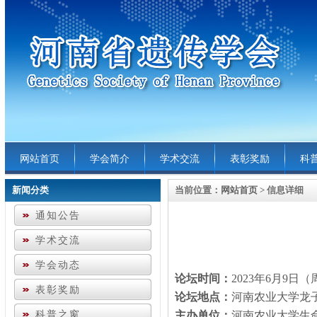
网站首页
学会简介
学术交流
表彰奖励
科
新闻分类
当前位置：
网站首页
> 信息详细
通知公告
学术交流
学会动态
论坛时间：
2023
年
6
月
9
日（
表彰奖励
论坛地点：
河南农业大学龙
科普之窗
主办单位：
河南农业大学生