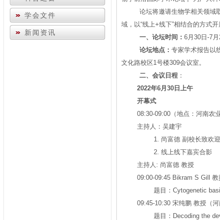
论坛将邀请生物学相关领域
学会文件
域，以“线上+线下”相结合的方式
新闻资讯
一、论坛时间：
6月30日-7
论坛地点：
专家学术报告以线
文化路校区1号楼309会议室。
二、会议日程
：
2022
年
6
月
30
日
上午
开幕式
08:30-09:00（地点：河
主持人：吴建宇
1. 尚富德 副校长致欢
2. 线上线下嘉宾合影
主持人: 尚富德 教授
09:00-09:45 Bikram S
题目：Cytogenetic basis o
09:45-10:30 宋纯鹏 教授
题目：Decoding the deve