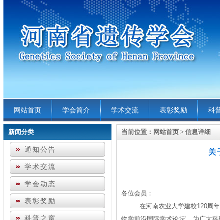
网站首页
学会简介
学术交流
表彰奖励
科
新闻分类
当前位置：
网站首页
> 信息详细
通知公告
关
学术交流
学会动态
各位会员：
表彰奖励
在河南农业大学建校120周
科普之窗
物学前沿国际学术论坛’。为广大